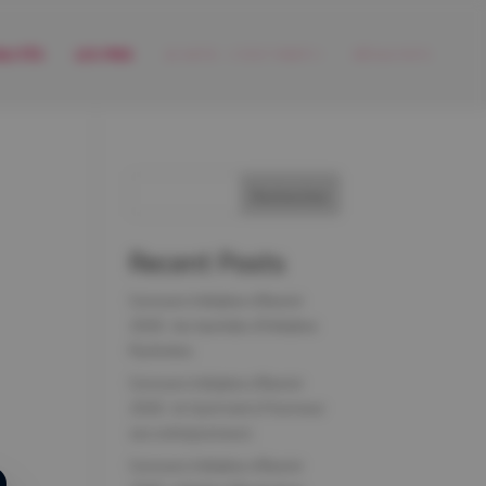
ALITÉS
LES PRIX
JE VOTE - C'EST PARTI !
RÉSULTATS
Rechercher
Recent Posts
Concours Initiative d’Avenir
2026 : les lauréats d’Initiative
Pyrénées
Concours Initiative d’Avenir
2026 : le Gard met à l’honneur
ses entrepreneurs
Concours Initiative d’Avenir