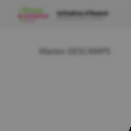
Initiative d'Avenir
INITIATIVE OCCITANIE · ÉDITION 2
Marion DESCAMPS