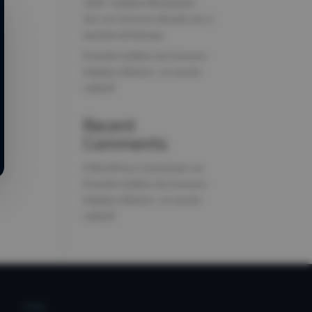
2026 : Initiative Montauban
Tarn-et-Garonne dévoile ses 4
lauréats territoriaux
Première édition du Concours
Initiative d’Avenir : un succès
collectif
Recent
Comments
A WordPress Commenter
sur
Première édition du Concours
Initiative d’Avenir : un succès
collectif
LÉGAL