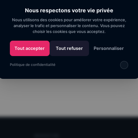
Nous respectons votre vie privée
Nous utilisons des cookies pour améliorer votre expérience,
analyser le trafic et personnaliser le contenu. Vous pouvez
choisir les cookies que vous acceptez.
Tout accepter
Tout refuser
Personnaliser
Politique de confidentialité
NAVIGATION